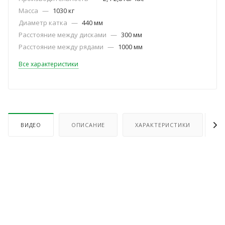
Масса
—
1030 кг
Диаметр катка
—
440 мм
Расстояние между дисками
—
300 мм
Расстояние между рядами
—
1000 мм
Все характеристики
ВИДЕО
ОПИСАНИЕ
ХАРАКТЕРИСТИКИ
О