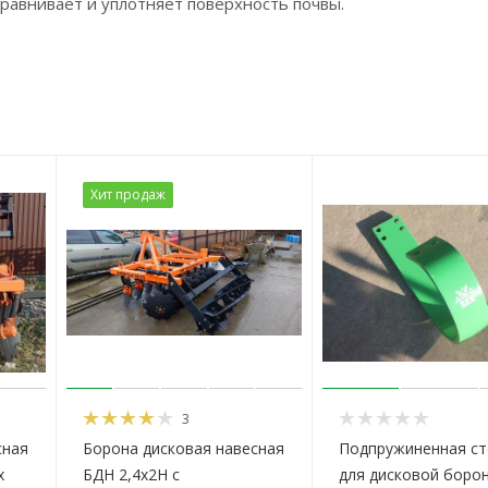
равнивает и уплотняет поверхность почвы.
Хит продаж
3
сная
Борона дисковая навесная
Подпружиненная ст
х
БДН 2,4х2Н с
для дисковой боро