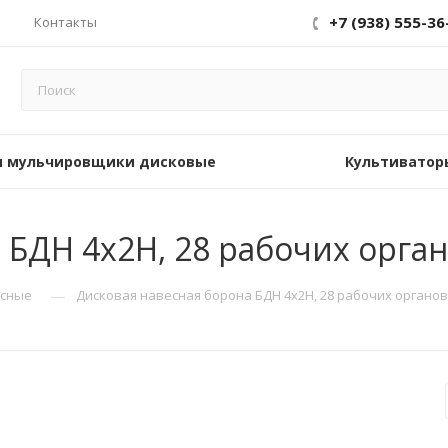
+7 (938) 555-36
Контакты
 мульчировщики дисковые
Культиватор
 БДН 4х2Н, 28 рабочих орга
—
есные
Дисковая навесная борона БДН 4х2Н, 28 рабочих органов