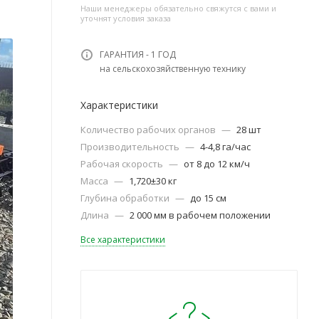
Наши менеджеры обязательно свяжутся с вами и
уточнят условия заказа
ГАРАНТИЯ - 1 ГОД
на сельскохозяйственную технику
Характеристики
Количество рабочих органов
—
28 шт
Производительность
—
4-4,8 га/час
Рабочая скорость
—
от 8 до 12 км/ч
Масса
—
1,720±30 кг
Глубина обработки
—
до 15 см
Длина
—
2 000 мм в рабочем положении
Все характеристики