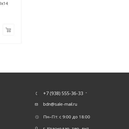
0х14
«АВРОРА» ЛД-5Б, 40
рабочих узлов
0
₽
+7 (938) 555-36-33
bdn@sale-mail.ru
Пн–Пт: с 9:00 до 18:00
г. Краснодар, тер. днт