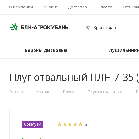
О компании
Лизинг
Доставка
Оплата
Отзывы
Краснодар
Бороны дисковые
Лущильники
Плуг отвальный ПЛН 7-35 (
—
—
—
—
Главная
Каталог
Плуги
Плуги отвальные
П
Советуем
2