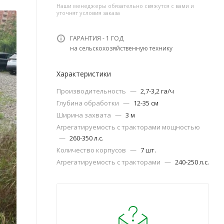
Наши менеджеры обязательно свяжутся с вами и
уточнят условия заказа
ГАРАНТИЯ - 1 ГОД
на сельскохозяйственную технику
Характеристики
Производительность
—
2,7-3,2 га/ч
Глубина обработки
—
12-35 см
Ширина захвата
—
3 м
Агрегатируемость с тракторами мощностью
—
260-350 л.с.
Количество корпусов
—
7 шт.
Агрегатируемость с тракторами
—
240-250 л.с.