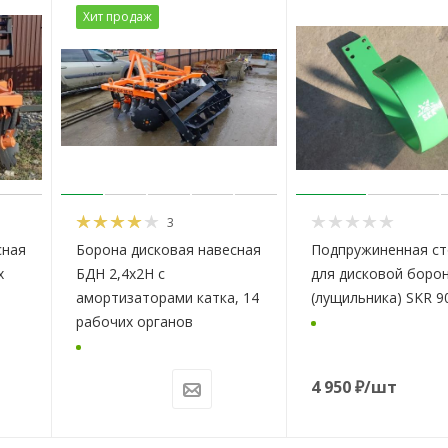
Хит продаж
3
сная
Борона дисковая навесная
Подпружиненная ст
х
БДН 2,4х2Н с
для дисковой боро
амортизаторами катка, 14
(лущильника) SKR 9
рабочих органов
4 950
₽
/шт