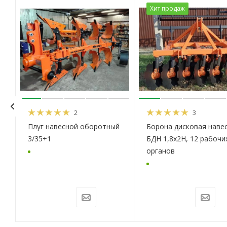
Хит продаж
2
3
Плуг навесной оборотный
Борона дисковая наве
3/35+1
БДН 1,8х2Н, 12 рабочи
органов