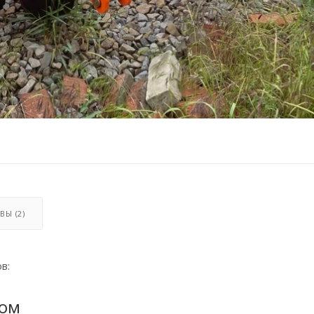
ВЫ (2)
в:
том