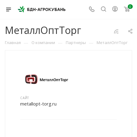
0
МеталлОптТорг
—
—
—
Главная
О компании
Партнеры
МеталлОптТорг
САЙТ
metallopt-torg.ru